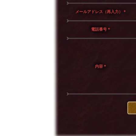
メールアドレス（再入力）
＊
電話番号
＊
内容
＊