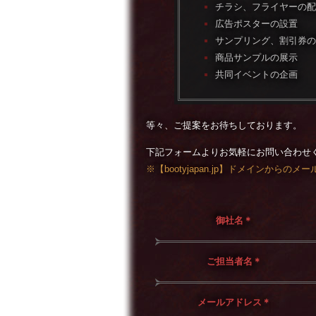
チラシ、フライヤーの配
広告ポスターの設置
サンプリング、割引券の
商品サンプルの展示
共同イベントの企画
等々、ご提案をお待ちしております。
下記フォームよりお気軽にお問い合わせ
※【bootyjapan.jp】ドメインか
御社名
＊
ご担当者名
＊
メールアドレス
＊