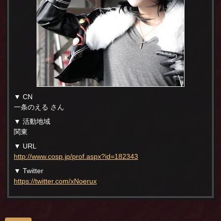
▼ CN
一条のえる さん
▼ 活動地域
関東
▼ URL
http://www.cosp.jp/prof.aspx?id=182343
▼ Twitter
https://twitter.com/xNoerux